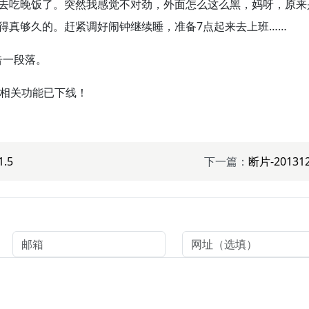
去吃晚饭了。突然我感觉不对劲，外面怎么这么黑，妈呀，原来
得真够久的。赶紧调好闹钟继续睡，准备7点起来去上班……
告一段落。
相关功能已下线！
.5
下一篇：
断片-20131