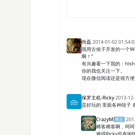
尚磊
2014-01-02 01:54:0
我用古侯子开发的一个Wo
啊！”
有兴趣看一下我的：hishan
你的我也关注一下。
现在微信阅读还是很方便
保罗主机-Ricky
2013-12-
蛮好玩的 里面各种段子 各
CrazyM
201
博主
稀客稀客啊，呵呵
难得Ricky也有