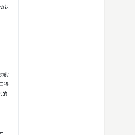
动获
功能
接口将
气的
讲