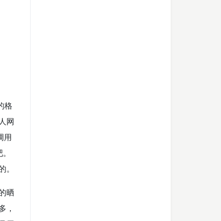
的格
人网
调用
吧。
的。
的晒
多，