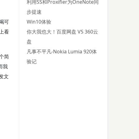
利用SS和Proxifier为OneNote同
步提速
喝可
Win10体验
上看
你大我也大！百度网盘 VS 360云
盘
凡事不平凡-Nokia Lumia 920体
个简
验记
而我
发文