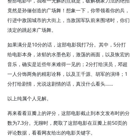
整部电影中，我唯一无解的点就是，破解杨家刀法的绝招
竟然是孙俪创造的广场舞！想象一下，你带领着你的兵，
行进中敌国城市的大街上，当敌国军队前来围堵时，你们
淡定的跳起来广场舞。
如果满分是10分的话，这部电影我打7分。其中，5分打
给电影本身，浓郁的水墨色彩，激荡的画面，以及恢宏的
音乐，确实是近些年来难得一见的；2分打给演员，邓超
一人分饰两角的精彩诠释，以及王千源、胡军的演绎；1
分打给剧情，光说这剧情的话，真没什么看头……
以上纯属个人见解。
再来看看豆瓣上的评分，这部电影截止到本文发布时的分
数为7.3分。无聊时，爬取了这部电影在豆瓣上前50页的
评论数据，看看网友给出的电影关键字。