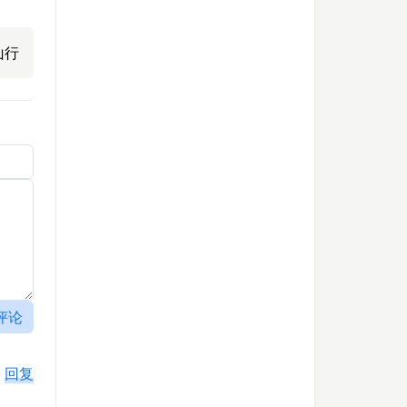
山行
评论
回复