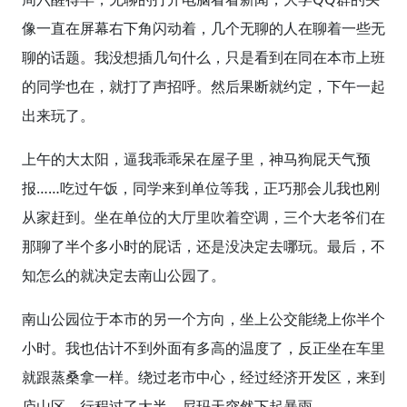
像一直在屏幕右下角闪动着，几个无聊的人在聊着一些无
聊的话题。我没想插几句什么，只是看到在同在本市上班
的同学也在，就打了声招呼。然后果断就约定，下午一起
出来玩了。
上午的大太阳，逼我乖乖呆在屋子里，神马狗屁天气预
报……吃过午饭，同学来到单位等我，正巧那会儿我也刚
从家赶到。坐在单位的大厅里吹着空调，三个大老爷们在
那聊了半个多小时的屁话，还是没决定去哪玩。最后，不
知怎么的就决定去南山公园了。
南山公园位于本市的另一个方向，坐上公交能绕上你半个
小时。我也估计不到外面有多高的温度了，反正坐在车里
就跟蒸桑拿一样。绕过老市中心，经过经济开发区，来到
庐山区，行程过了大半，尼玛天突然下起暴雨……