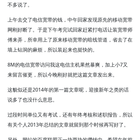
不多说了。
上午去交了电信宽带的钱，中午回家发现原先的移动宽带
网刚好断了。于是下午考完试回家赶紧打电话让装宽带师
傅来弄，所幸用上了原来移动宽带的暗线管道，省去了在
墙上钻洞的麻烦，所以装起来也挺快的。
8M的电信宽带访问我这电信主机果然暴爽，加上小7又
来留言催更，所以今晚刚好就把这篇文章发出来。
这貌似还是2014年的第一篇文章呢，迎接新年之类的话
说多了也没什么意思。
过段时间单位又有考试，还有年终考核和述职报告，所以
有关个人2013年总结的文章就留到那个时候再写好了。
另外，网站的百度联盟正一块两块的攒钱中，希望在年前