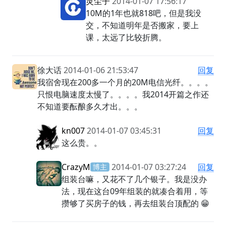
灵尘子
2014-01-07 17:56:17
10M的1年也就818吧，但是我没
交，不知道明年是否搬家，要上
课，太远了比较折腾。
徐大话
2014-01-06 21:53:47
回复
我宿舍现在200多一个月的20M电信光纤。。。。
只恨电脑速度太慢了。。。。我2014开篇之作还
不知道要酝酿多久才出。。。
kn007
2014-01-07 03:45:31
回复
这么贵。。
CrazyM
2014-01-07 03:27:24
回复
博主
组装台嘛，又花不了几个银子。我是没办
法，现在这台09年组装的就凑合着用，等
攒够了买房子的钱，再去组装台顶配的 😁