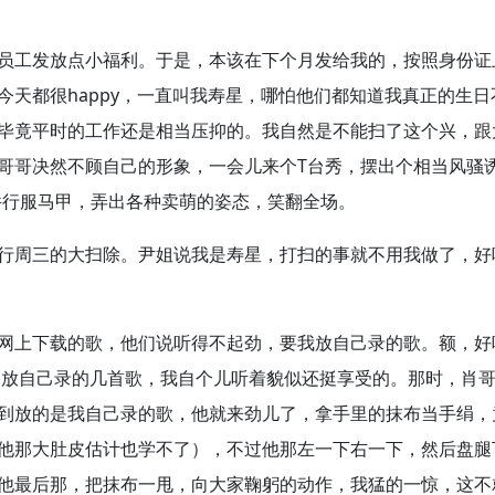
员工发放点小福利。于是，本该在下个月发给我的，按照身份证
今天都很happy，一直叫我寿星，哪怕他们都知道我真正的生日
毕竟平时的工作还是相当压抑的。我自然是不能扫了这个兴，跟
哥哥决然不顾自己的形象，一会儿来个T台秀，摆出个相当风骚
那件行服马甲，弄出各种卖萌的姿态，笑翻全场。
行周三的大扫除。尹姐说我是寿星，打扫的事就不用我做了，好
网上下载的歌，他们说听得不起劲，要我放自己录的歌。额，好
播放自己录的几首歌，我自个儿听着貌似还挺享受的。那时，肖
到放的是我自己录的歌，他就来劲儿了，拿手里的抹布当手绢，
他那大肚皮估计也学不了），不过他那左一下右一下，然后盘腿
他最后那，把抹布一甩，向大家鞠躬的动作，我猛的一惊，这不