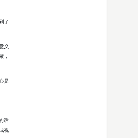
到了
意义
聚，
心是
的话
成视