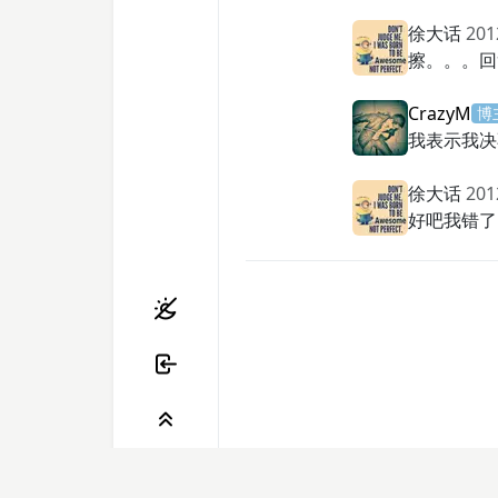
徐大话
201
擦。。。回
CrazyM
博
我表示我决
徐大话
201
好吧我错了