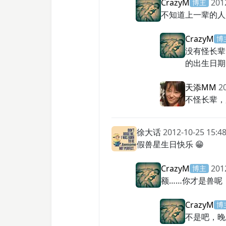
CrazyM
201
博主
不知道上一辈的人
CrazyM
博
没有怪长辈
的出生日期
天添MM
2
不怪长辈，
徐大话
2012-10-25 15:48
假兽星生日快乐 😁
CrazyM
201
博主
额……你才是兽呢
CrazyM
博
不是吧，晚