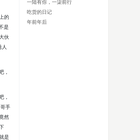
一陆有你，一柒前行
吃货的日记
上的
年前年后
不是
大伙
诱人
吧，
吧，
哥哥手
竟然
下
就是