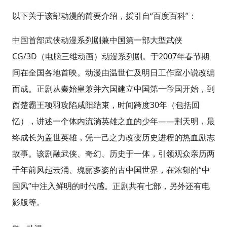
以下关于该部动漫的简要介绍，援引自“百度百科”：
中国首部武侠动漫系列剧兼中国第一部大型武侠
CG/3D（电脑三维动画）动漫系列剧。于2007年春节期
间在全国各地首映。动漫由温世仁及明日工作室小说改编
而成。正剧从秦始皇兼并六国建立中国第一帝国开始，到
西楚霸王项羽攻陷咸阳结束，时间跨度30年（包括回
忆），讲述一个体内流淌英雄之血的少年——荆天明，最
终成长为盖世英雄，凭一己之力改变历史进程的热血励志
故事。该剧融武侠、奇幻、历史于一体，引领观众亲历两
千年前风起云涌、瑰丽多姿的古中国世界，在浓郁的“中
国风”中注入鲜明的时代感。正剧共有七部，另外还有电
影版等。