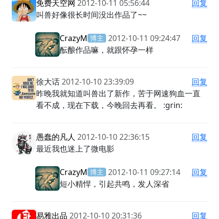
免费天空网
2012-10-11 05:56:44
回复
叫兽好像很长时间没出作品了~~
CrazyM
2012-10-11 09:24:47
回复
博主
酝酿作品嘛，就跟怀孕一样
徐大话
2012-10-10 23:39:09
回复
昨晚我就知道叫兽出了新作，苦于网速狗血一直
看不成，现在下载，今晚回去再看。 :grin:
愚蠢的凡人
2012-10-10 22:36:15
回复
最近我也迷上了微电影
CrazyM
2012-10-11 09:27:14
回复
博主
短小精悍，引起共鸣，发人深省
易雅出品
2012-10-10 20:31:36
回复