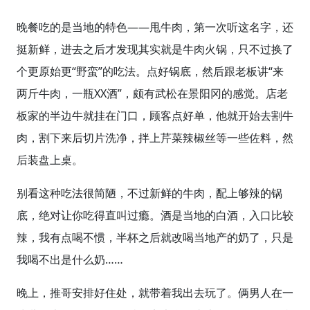
晚餐吃的是当地的特色——甩牛肉，第一次听这名字，还
挺新鲜，进去之后才发现其实就是牛肉火锅，只不过换了
个更原始更“野蛮”的吃法。点好锅底，然后跟老板讲“来
两斤牛肉，一瓶XX酒”，颇有武松在景阳冈的感觉。店老
板家的半边牛就挂在门口，顾客点好单，他就开始去割牛
肉，割下来后切片洗净，拌上芹菜辣椒丝等一些佐料，然
后装盘上桌。
别看这种吃法很简陋，不过新鲜的牛肉，配上够辣的锅
底，绝对让你吃得直叫过瘾。酒是当地的白酒，入口比较
辣，我有点喝不惯，半杯之后就改喝当地产的奶了，只是
我喝不出是什么奶……
晚上，推哥安排好住处，就带着我出去玩了。俩男人在一