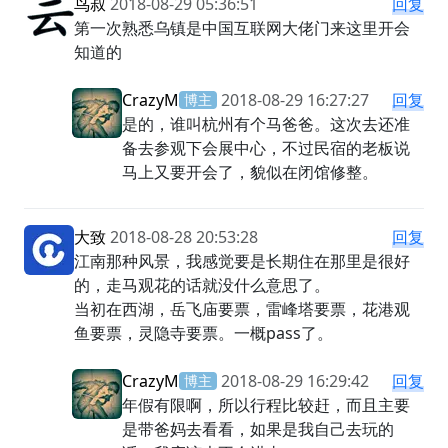
鸟叔
2018-08-29 05:36:51
回复
第一次熟悉乌镇是中国互联网大佬门来这里开会
知道的
CrazyM
2018-08-29 16:27:27
回复
博主
是的，谁叫杭州有个马爸爸。这次去还准
备去参观下会展中心，不过民宿的老板说
马上又要开会了，貌似在闭馆修整。
大致
2018-08-28 20:53:28
回复
江南那种风景，我感觉要是长期住在那里是很好
的，走马观花的话就没什么意思了。
当初在西湖，岳飞庙要票，雷峰塔要票，花港观
鱼要票，灵隐寺要票。一概pass了。
CrazyM
2018-08-29 16:29:42
回复
博主
年假有限啊，所以行程比较赶，而且主要
是带爸妈去看看，如果是我自己去玩的