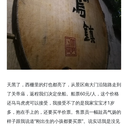
天黑了，西栅里的灯也都亮了，从景区南大门沿陆路走到
了关帝庙，返程我们决定坐船。船票60元/人，这个价格
还马马虎虎可以接受，我接受不了的是我家宝宝才1岁
多，抱在手上的，还要买半价票。售票员一幅趾高气扬的
样子跟我说道“刚出生的小孩都要买票”。说实话我是没见