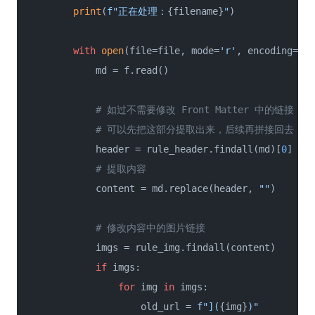
print
(
f"正在处理：
{filename}
"
)

with
open
(file=file, mode=
'r'
, encoding=
'ut
            md = f.read()

# 如过不需要修改 Front Matter 中的链接
# 可以先把这部分提取出来，后续再拼接回去
            header = rule_header.findall(md)[
0
]

# 提取内容
            content = md.replace(header, 
""
)

# 修改内容中的图片链接
            imgs = rule_img.findall(content)

if
 imgs:

for
 img 
in
 imgs:

                    old_url = 
f"](
{img}
)"