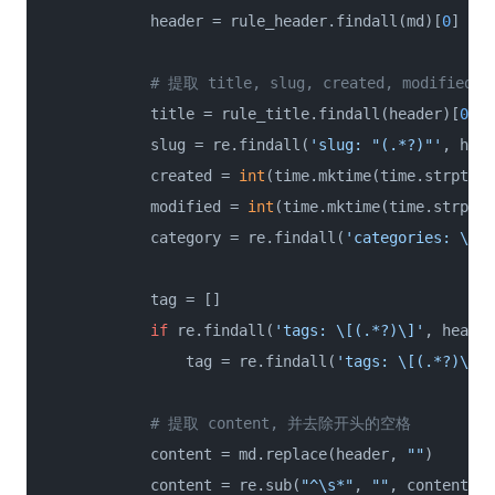
            header = rule_header.findall(md)[
0
]

# 提取 title, slug, created, modified, 
            title = rule_title.findall(header)[
0
]

            slug = re.findall(
'slug: "(.*?)"'
, head
            created = 
int
(time.mktime(time.strptime
            modified = 
int
(time.mktime(time.strptim
            category = re.findall(
'categories: \["(
            tag = []

if
 re.findall(
'tags: \[(.*?)\]'
, header
                tag = re.findall(
'tags: \[(.*?)\]'
,
# 提取 content, 并去除开头的空格
            content = md.replace(header, 
""
)

            content = re.sub(
"^\s*"
, 
""
, content)
