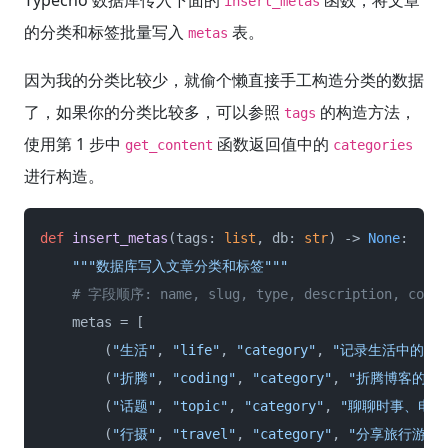
Typecho 数据库传入下面的
函数，将文章
insert_metas
的分类和标签批量写入
表。
metas
因为我的分类比较少，就偷个懒直接手工构造分类的数据
了，如果你的分类比较多，可以参照
的构造方法，
tags
使用第 1 步中
函数返回值中的
get_content
categories
进行构造。
def
insert_metas
(
tags: 
list
, db: 
str
) -> 
None
:

"""数据库写入文章分类和标签"""
# 字段顺序: name, slug, type, description, count
    metas = [

        (
"生活"
, 
"life"
, 
"category"
, 
"记录生活中的点
        (
"折腾"
, 
"coding"
, 
"category"
, 
"折腾博客的记
        (
"话题"
, 
"topic"
, 
"category"
, 
"聊聊时事、电影
        (
"行摄"
, 
"travel"
, 
"category"
, 
"分享旅行游记