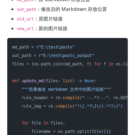
：修改后的 Markdown 存放位置
out_path
：原图片链接
old_url
：新的图片链接
new_url
md_path = 
r"E:\test\posts"
out_path = 
r"E:\test\posts_output"
files = [os.path.join(md_path, f) 
for
 f 
in
 os.listd
def
update_md
(
files: 
list
) -> 
None
:

"""批量修改 markdown 文件中的图片链接"""
    rule_header = re.
compile
(
"---.*?---"
, re.DOTALL
    rule_img = re.
compile
(
"!\[.*?\]\((.*?)\)"
)

for
 file 
in
 files:

        filename = os.path.split(file)[
1
]
