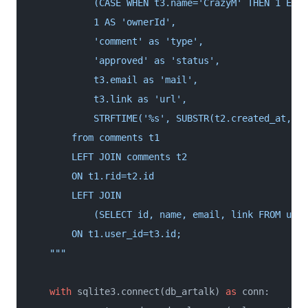
            (CASE WHEN t3.name='CrazyM' THEN 1 ELSE
            1 AS 'ownerId',

            'comment' as 'type',

            'approved' as 'status',

            t3.email as 'mail',

            t3.link as 'url',

            STRFTIME('%s', SUBSTR(t2.created_at, 1,
        from comments t1

        LEFT JOIN comments t2

        ON t1.rid=t2.id

        LEFT JOIN

            (SELECT id, name, email, link FROM user
        ON t1.user_id=t3.id;

    """
with
 sqlite3.connect(db_artalk) 
as
 conn:
