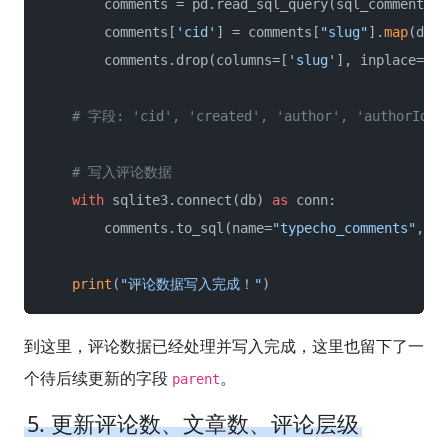
        comments = pd.read_sql_query(sql_comment, c
        comments[
'cid'
] = comments[
"slug"
].
map
(dict
        comments.drop(columns=[
'slug'
], inplace=
Tru
# 字段: 'cid', 'created', 'author', 'authorId', 
# 写入评论数据
with
 sqlite3.connect(db) 
as
 conn:

        comments.to_sql(name=
"typecho_comments"
, co
print
(
"评论数据写入完成！"
)
到这里，评论数据已经处理并写入完成，这里也留下了一
个待后续更新的字段
。
parent
5. 更新评论数、文章数、评论层级