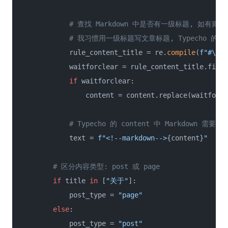
# 查找 Markdown 中是否有一级标题, 如有则去
# 我习惯用一级标题写文章标题, Typecho 的 c
            rule_content_title = re.
compile
(
f"#\s
{t
            waitforclear = rule_content_title.finda
if
 waitforclear:

                content = content.replace(waitforcl
# Typecho 的 content 中 Markdown 需要以 
            text = 
f"<!--markdown-->
{content}
"
# 区分内容类型: post 或 page
if
 title 
in
 [
"关于"
]:

            post_type = 
"page"
else
:

            post_type = 
"post"