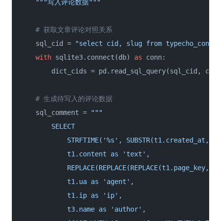
"""写入评论数据"""
# 获取文章评论对照关系
    sql_cid = 
"select cid, slug from typecho_conten
with
 sqlite3.connect(db) 
as
 conn:    

        dict_cids = pd.read_sql_query(sql_cid, con=
# 生成待写入的评论数据
    sql_comment = 
"""

        SELECT

            STRFTIME('%s', SUBSTR(t1.created_at, 1,
            t1.content as 'text',

            REPLACE(REPLACE(REPLACE(t1.page_key, 'h
            t1.ua as 'agent',

            t1.ip as 'ip',

            t3.name as 'author',
