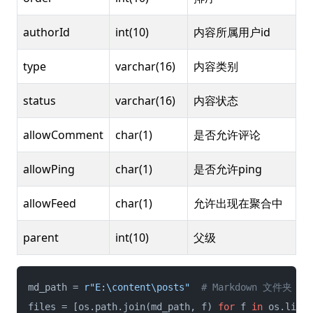
authorId
int(10)
内容所属用户id
type
varchar(16)
内容类别
status
varchar(16)
内容状态
allowComment
char(1)
是否允许评论
allowPing
char(1)
是否允许ping
allowFeed
char(1)
允许出现在聚合中
parent
int(10)
父级
md_path = 
r"E:\content\posts"
# Markdown 文件夹
files = [os.path.join(md_path, f) 
for
 f 
in
 os.listd