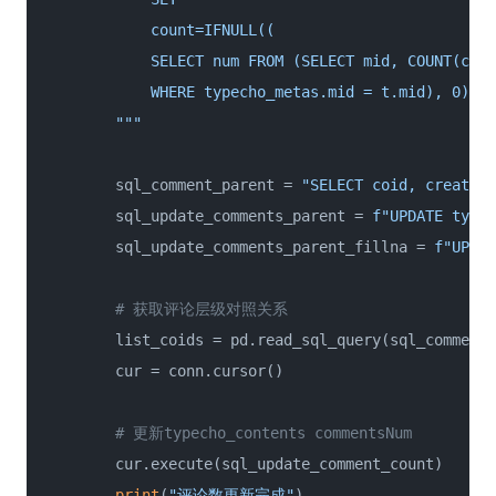
            count=IFNULL((

            SELECT num FROM (SELECT mid, COUNT(cid)
            WHERE typecho_metas.mid = t.mid), 0);

        """
        sql_comment_parent = 
"SELECT coid, created 
        sql_update_comments_parent = 
f"UPDATE type
        sql_update_comments_parent_fillna = 
f"UPDAT
# 获取评论层级对照关系
        list_coids = pd.read_sql_query(sql_comment_
        cur = conn.cursor()

# 更新typecho_contents commentsNum
        cur.execute(sql_update_comment_count)

print
(
"评论数更新完成"
)
