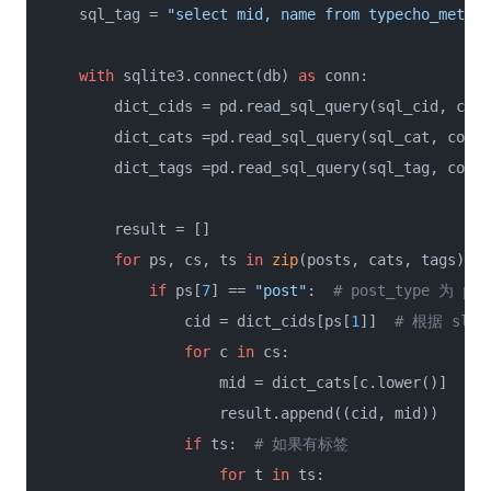
    sql_tag = 
"select mid, name from typecho_metas 
with
 sqlite3.connect(db) 
as
 conn:

        dict_cids = pd.read_sql_query(sql_cid, con=
        dict_cats =pd.read_sql_query(sql_cat, con=c
        dict_tags =pd.read_sql_query(sql_tag, con=c
        result = []

for
 ps, cs, ts 
in
zip
(posts, cats, tags):

if
 ps[
7
] == 
"post"
:  
# post_type 为 po
                cid = dict_cids[ps[
1
]]  
# 根据 slug
for
 c 
in
 cs:

                    mid = dict_cats[c.lower()]  
# 
                    result.append((cid, mid))

if
 ts:  
# 如果有标签
for
 t 
in
 ts:
