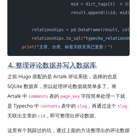
                        mid = dict_tags[t]  
# 根据 
                        result.append((cid, mid))

        relationships = pd.DataFrame(result, column
        relationships.to_sql(
"typecho_relationships
print
(
"文章、分类、标签关联关系已更新！"
)
4. 整理评论数据并写入数据库
之前 Hugo 搭配的是 Artalk 评论系统，选择的也是
SQLite 数据库，所以处理评论数据就简单多了。将
Artalk 中
表的
字段简单处理一下就
comments
page_key
是 Typecho 中
表中的
，再通过这个
contents
slug
slug
关联出文章的
，即可整理出评论数据。
cid
这里有个我踩过的坑，通过上面的方法整理出的评论数据