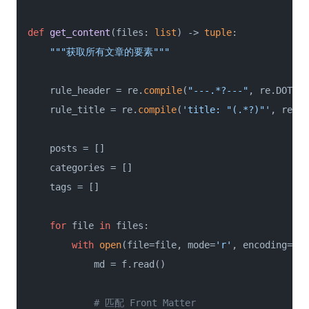
def
get_content
(
files: 
list
) -> 
tuple
:

"""获取所有文章的要素"""
    rule_header = re.
compile
(
"---.*?---"
, re.DOTALL
    rule_title = re.
compile
(
'title: "(.*?)"'
, re.DO
    posts = []

    categories = []

    tags = []

for
 file 
in
 files:

with
open
(file=file, mode=
'r'
, encoding=
'ut
            md = f.read()

# 匹配 Front Matter