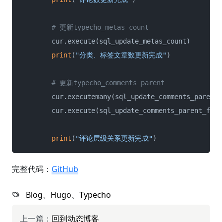
# 更新typecho_metas count
        cur.execute(sql_update_metas_count)

print
(
"分类、标签文章数更新完成"
)

# 更新typecho_comments parent
        cur.executemany(sql_update_comments_parent,
        cur.execute(sql_update_comments_parent_fill
print
(
"评论层级关系更新完成"
)
完整代码：
GitHub
Blog
、
Hugo
、
Typecho
上一篇：
回到动态博客