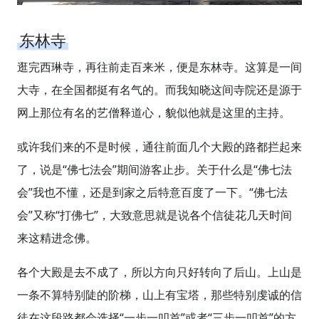
东林寺
逛完西琳寺，再往前走百来米，便是东林寺。这算是一间
大寺，在全国都挺有名气的。而我知晓这间寺院还是源于
网上那位有名的艺僧释道心，貌似他就是这里的主持。
或许我们来的不是时候，通往前面几个大殿的路都拦起来
了，说是“佛七法会”期间游客止步。关于什么是“佛七法
会”我也不懂，还是到家之后特意百度了一下。“佛七法
会”又称“打佛七”，大致意思就是说各个信徒花几天时间
来这精进念佛。
各个大殿是去不成了，所以方向只好转向了后山。上山是
一条不算特别陡的阶梯，山上有宝塔，那些特别虔诚的信
徒在这段路都会选择“一步一叩首”或者“三步一叩首”的方