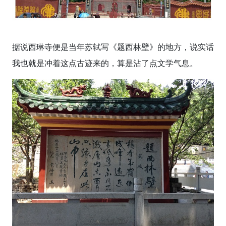
据说西琳寺便是当年苏轼写《题西林壁》的地方，说实话
我也就是冲着这点古迹来的，算是沾了点文学气息。