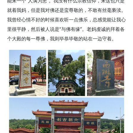
能来一个“人满为患”。我没有什么宗教信仰，来这也只是
就着我妈，但是我对佛还是蛮尊敬的，不敢有丝毫亵渎。
我曾经心情不好的时候喜欢听一点佛乐，总感觉能让我心
里很平静，然后被人说是“与佛有缘”。老妈虔诚的拜着各
个大殿的每一尊佛，我则毕恭毕敬的站在一边守着。