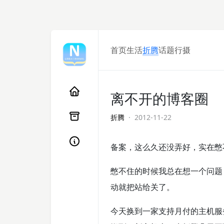
首页
生活
折腾
话题
行摄
离不开的博客圈
折腾
· 2012-11-22
备案，这么久还没弄好，实在憋
憋不住的时候我总在想一个问题
动就把站给关了。
今天换到一家支持月付的主机服