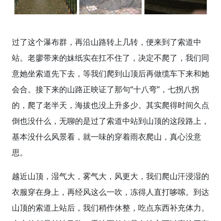
过了这个瀑布群，再沿山路转上几转，便来到了索道中
站。老廖带来的妹纸实在扛不住了，决定不爬了，我们同
意她坐索道先下去，等我们爬到山顶后再做缆车下来和她
会合。接下来的山路正映证了那句“十八弯”，七拐八拐
的，爬了老半天，海拔也没上升多少。其实爬得时间久点
倒也没什么，无聊的是过了索道中站到山顶的这段路上，
基本没什么风景看，就一味的穿着雨衣爬山，真心没意
思。
越近山顶，湿气大，雾气大，风更大，我们爬山汗浸湿的
衣服穿在身上，再经风这么一吹，冻得人直打哆嗦。到达
山顶的索道上站后，我们稍作休整，吃点东西补充体力。