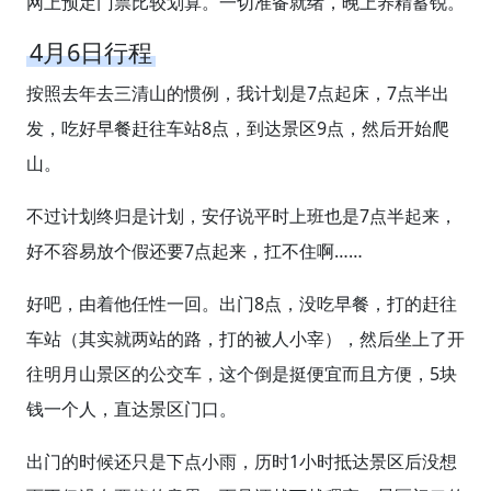
网上预定门票比较划算。一切准备就绪，晚上养精蓄锐。
4月6日行程
按照去年去三清山的惯例，我计划是7点起床，7点半出
发，吃好早餐赶往车站8点，到达景区9点，然后开始爬
山。
不过计划终归是计划，安仔说平时上班也是7点半起来，
好不容易放个假还要7点起来，扛不住啊……
好吧，由着他任性一回。出门8点，没吃早餐，打的赶往
车站（其实就两站的路，打的被人小宰），然后坐上了开
往明月山景区的公交车，这个倒是挺便宜而且方便，5块
钱一个人，直达景区门口。
出门的时候还只是下点小雨，历时1小时抵达景区后没想