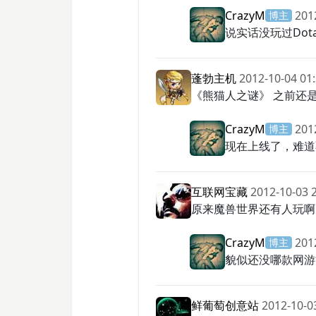
CrazyM
201
博主
说实话没玩过Dot
蓬勃主机
2012-10-04 01
《熊猫人之谜》 之前还
CrazyM
201
博主
现在上线了，难道
互联网宝藏
2012-10-03 
原来魔兽世界还有人玩啊
CrazyM
201
博主
貌似还没哪款网游
鲜葡萄创意站
2012-10-0