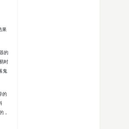
结果
器的
易时
落鬼
异的
料
的，