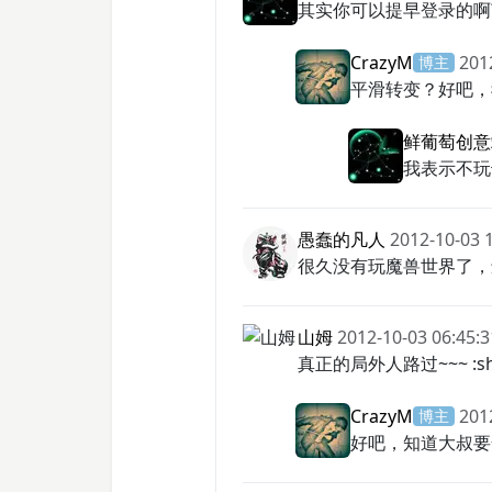
其实你可以提早登录的啊
CrazyM
201
博主
平滑转变？好吧，我
鲜葡萄创意
我表示不玩
愚蠢的凡人
2012-10-03 
很久没有玩魔兽世界了，
山姆
2012-10-03 06:45:3
真正的局外人路过~~~ :shoc
CrazyM
201
博主
好吧，知道大叔要