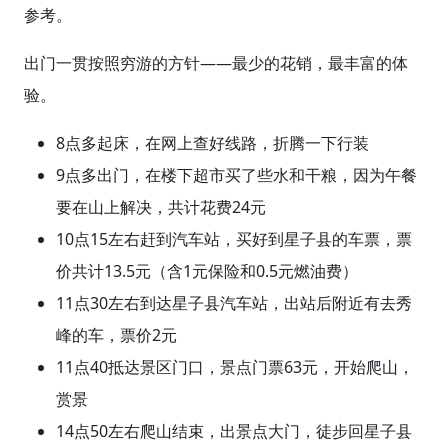
参考。
出门一贯按照穷游的方针——最少的花销，最丰富的体
验。
8点多起床，在网上查好线路，折腾一下行装
9点多出门，在楼下超市买了些水和干粮，因为午餐
要在山上解决，共计花费24元
10点15左右赶到汽车站，买好到星子县的车票，票
价共计13.5元（含1元保险和0.5元燃油费）
11点30左右到达星子县汽车站，出站后附近有去秀
峰的车，票价2元
11点40抵达景区门口，景点门票63元，开始爬山，
赏景
14点50左右爬山结束，出景点大门，徒步回星子县