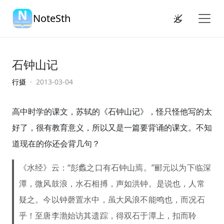
NoteSth
石钟山记
行摄
· 2013-03-04
高中时学的课文，苏轼的《石钟山记》，怪只怪他写的太
好了，很有教育意义，所以又是一篇要背诵的课文。不知
道现在的你还会背几句？
《水经》云：“彭蠡之口有石钟山焉。”郦元以为下临深
潭，微风鼓浪，水石相搏，声如洪钟。是说也，人常
疑之。今以钟磬置水中，虽大风浪不能鸣也，而况石
乎！至唐李渤始访其遗踪，得双石于潭上，扣而聆