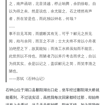
之，南声函胡，北音清越，桴止响腾，余韵徐歇。自
以为得之矣。然是说也，余尤疑之。石之铿然有声
者，所在皆是也，而此独以钟名，何哉？
……
事不目见耳闻，而臆断其有无，可乎？郦元之所见
闻，殆与余同，而言之不详；士大夫终不肯以小舟夜
泊绝壁之下，故莫能知；而渔工水师虽知而不能言。
此世所以不传也。而陋者乃以斧斤考击而求之，自以
为得其实。余是以记之，盖叹郦元之简，而笑李渤之
陋也。
——苏轼《石钟山记》
石钟山位于湖口县鄱阳湖出口处，坐车经过鄱阳湖大桥就
能看到。不过说实话，虽然我每次回家都经过那，却始终
没有上去看过。这几天天气转暖，阳光不错，加之跟我倒