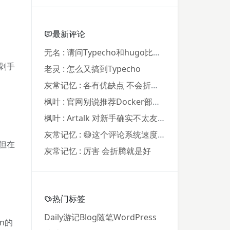
最新评论
无名 : 请问Typecho和hugo比起来...
剁手
老灵 : 怎么又搞到Typecho
灰常记忆 : 各有优缺点 不会折腾程序 只...
枫叶 : 官网别说推荐Docker部署了，我...
枫叶 : Artalk 对新手确实不太友好。...
灰常记忆 : 😅这个评论系统速度飞快
但在
灰常记忆 : 厉害 会折腾就是好
热门标签
Daily
游记
Blog
随笔
WordPress
n的