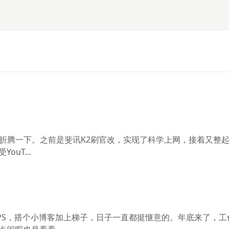
么都折腾一下。之前是斐讯K2刷官改，实现了科学上网，接着又整
uT...
VPS，搭个小博客加上梯子，日子一直都挺惬意的。年底来了，工