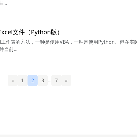
..
el文件（Python版）
l工作表的方法，一种是使用VBA，一种是使用Python。但在实
当前...
«
1
2
3
...
7
»