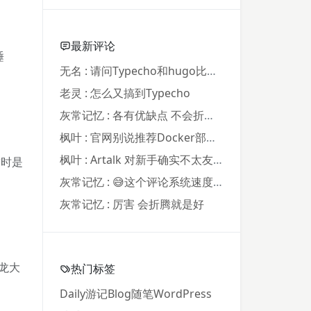
最新评论
睡
无名 : 请问Typecho和hugo比起来...
老灵 : 怎么又搞到Typecho
灰常记忆 : 各有优缺点 不会折腾程序 只...
枫叶 : 官网别说推荐Docker部署了，我...
枫叶 : Artalk 对新手确实不太友好。...
暂时是
灰常记忆 : 😅这个评论系统速度飞快
灰常记忆 : 厉害 会折腾就是好
龙大
热门标签
Daily
游记
Blog
随笔
WordPress