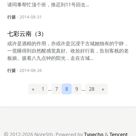
请同事帮忙顶个班，推迟到11号回去...
行摄
· 2014-08-31
七彩云南（3）
或许是酒精的作用，亦或许是沉浸于古城她独有的宁静，
一觉睡得到自然醒感觉真好。收拾好行装，告别客栈的老
板娘。披着八九点钟的阳光，走在古城...
行摄
· 2014-08-26
«
1
...
7
8
9
...
28
»
2012-2026 NoteSth. Powered by
Typecho
&
Tencent